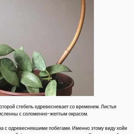
которой стебель одревесневает со временем. Листья
исленны с соломенно-желтым окрасом.
а с одревесневшими побегами. Именно этому виду хойи