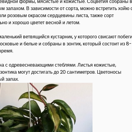
цевидной формы, мясистые и кожистые. Соцветия собраны 
м запахом. В зависимости от сорта, можно встретить хойю 
 или розовым окрасом сердцевины листа, также сорт
ьно и хорошо цветет весной и летом.
аленький ветвящийся кустарник, у которого свисают побеги
осковые и белые и собраны в зонтик, который состоит из 8-
время.
на с одревесневающими стеблями. Листья кожистые,
зонтика могут достигать до 20 сантиметров. Цветоносы
й запах.