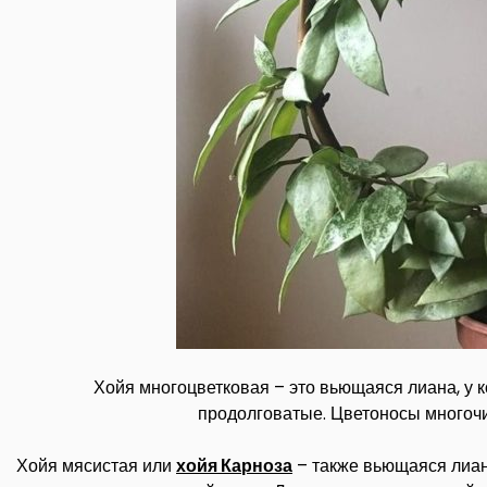
Хойя многоцветковая – это вьющаяся лиана, у 
продолговатые. Цветоносы многоч
Хойя мясистая или
хойя Карноза
– также вьющаяся лиан