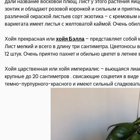
дали название восковой плющ. Лист у этого растения яй
зонтик и обладают розовой коронкой и сильным и приятны
различной окраской листьев сорт экзотика – с кремовым
вариегата имеет листья с желтоватой каймой. Очень обил
Хойя прекрасная или
хойя Бэлла
– представляет собой м
Лист мелкий и всего в длину три сантиметра. Цветоносы в
12 штук. Очень приятно пахнет и обильно цветет в летнее 
Хойя царственная или хойя империалис – вьющаяся лиа
крупные до 20 сантиметров . свисающие соцветия в виде 
темно-пурпурного-красного и имеют сильный сладковаты