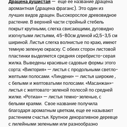
Драцена душистая
— еще ее название драцена
аромантная (драцена фраганс). Это один из
лучших видов драцен. Высокорослое древовидное
растение. В верхней части стройный стебель
покрыт крупными, слегка свисающими, дуговидно
изогнутыми листьями, 45-80см длиной и2,5-3,5 см
шириной. Листья слегка волнистые по краю, имеют
темную зеленую окраску. С обеих сторон листовой
пластинки выделяется средняя серебристо-серая
жилка. Выведены красивые садовые формы этого
сорта: «Виктория» — листья с продольными светло-
желтыми полосами. «Линдени» — листья широкие ,
с белыми и желтоватыми полосами. «Масанжан»-
листья с желтовато-зеленой полосой по средней
жилке. «Ротиан» — листья темно-зеленые, с
белыми краями. Свое название получила
благодаря ароматным цветкам, еще ее называют
растением счастья. Крупное декоративное деревце
с лилейными зелеными или разнообразно