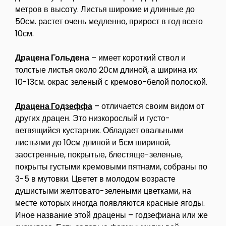
метров в высоту. Листья широкие и длинные до
50см. растет очень медленно, прирост в год всего
10см.
Драцена Гольдена
– имеет короткий ствол и
толстые листья около 20см длиной, а ширина их
10-13см. окрас зеленый с кремово-белой полоской.
Драцена Годзеффа
– отличается своим видом от
других драцен. Это низкорослый и густо-
ветвящийся кустарник. Обладает овальными
листьями до 10см длиной и 5см шириной,
заостренные, покрытые, блестяще-зеленые,
покрыты густыми кремовыми пятнами, собраны по
3-5 в мутовки. Цветет в молодом возрасте
душистыми желтовато-зелеными цветками, на
месте которых иногда появляются красные ягоды.
Иное название этой драцены – годзефиана или же