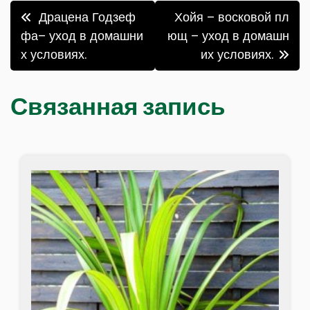
Навигация
Драцена Годзеф
Хойя – восковой пл
по
фа– уход в домашни
ющ – уход в домашн
х условиях.
их условиях.
записям
Связанная запись