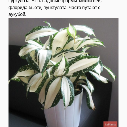
суркулоза. Есть садовые формы: милки вей,
флорида бьюти, пунктулата. Часто путают с
аукубой.