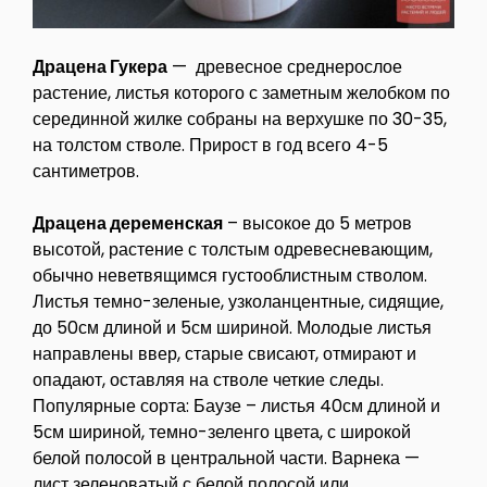
Драцена Гукера
— древесное среднерослое
растение, листья которого с заметным желобком по
серединной жилке собраны на верхушке по 30-35,
на толстом стволе. Прирост в год всего 4-5
сантиметров.
Драцена деременская
– высокое до 5 метров
высотой, растение с толстым одревесневающим,
обычно неветвящимся густооблистным стволом.
Листья темно-зеленые, узколанцентные, сидящие,
до 50см длиной и 5см шириной. Молодые листья
направлены ввер, старые свисают, отмирают и
опадают, оставляя на стволе четкие следы.
Популярные сорта: Баузе – листья 40см длиной и
5см шириной, темно-зеленго цвета, с широкой
белой полосой в центральной части. Варнека —
лист зеленоватый с белой полосой или