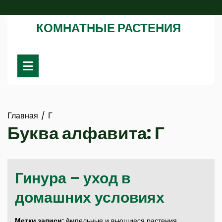
Перейти
к
КОМНАТНЫЕ РАСТЕНИЯ
содержимому
Главная
Г
Буква алфавита:
Г
Гинура – уход в
домашних условиях
Метки записи:
Ампельные и вьющиеся растения
,