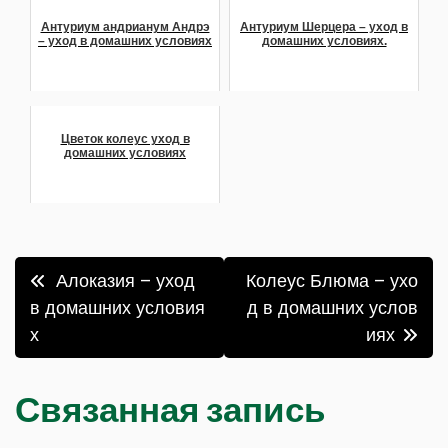
Антуриум андрианум Андрэ
Антуриум Шерцера – уход в
– уход в домашних условиях
домашних условиях.
Цветок колеус уход в
домашних условиях
Навигация
Алоказия – уход
Колеус Блюма – ухо
по
в домашних условия
д в домашних услов
х
иях
записям
Связанная запись