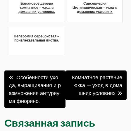
Банановое дерево
Сансевиерия
комнатное – уход в
Цилиндрическая – уход в
домашних условиях.
домашних условиях
Пеперомия серебристая –
привлекательная листва.
Навигация
Особенности ухо
Комнатное растение
по
да, выращивания и р
юкка — уход в дома
азмножения антуриу
шних условиях
записям
ма фиорино.
Связанная запись