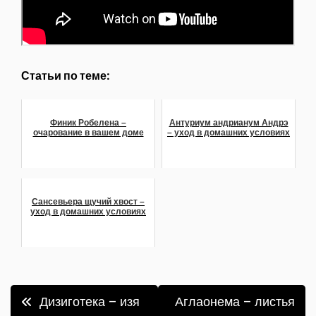
Статьи по теме:
Финик Робелена –
Антуриум андрианум Андрэ
очарование в вашем доме
– уход в домашних условиях
Сансевьера щучий хвост –
уход в домашних условиях
Навигация
Дизиготека – изя
Аглаонема – листья