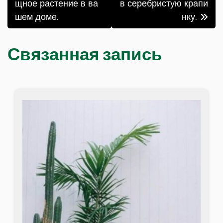
по
щное растение в ва
в серебристую крапи
шем доме.
нку.
записям
Связанная запись