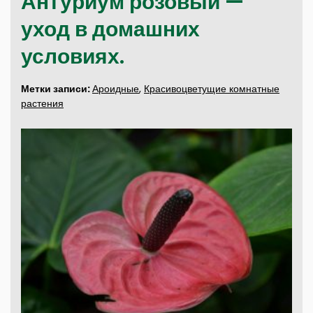
Антуриум розовый —
уход в домашних
условиях.
Метки записи:
Ароидные
,
Красивоцветущие комнатные
растения