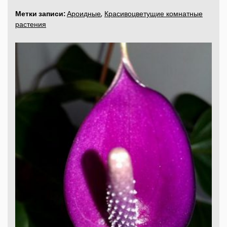
Метки записи:
Ароидные
,
Красивоцветущие комнатные
растения