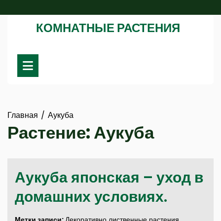
Перейти
к
КОМНАТНЫЕ РАСТЕНИЯ
содержимому
Главная
Аукуба
Растение:
Аукуба
Аукуба японская – уход в
домашних условиях.
Метки записи:
Декоративно лиственные растения
,