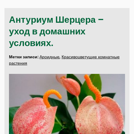
Антуриум Шерцера –
уход в домашних
условиях.
Метки записи:
Ароидные
,
Красивоцветущие комнатные
растения