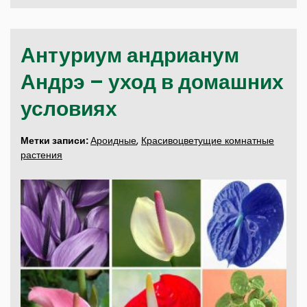
Антуриум андрианум
Андрэ – уход в домашних
условиях
Метки записи:
Ароидные
,
Красивоцветущие комнатные
растения