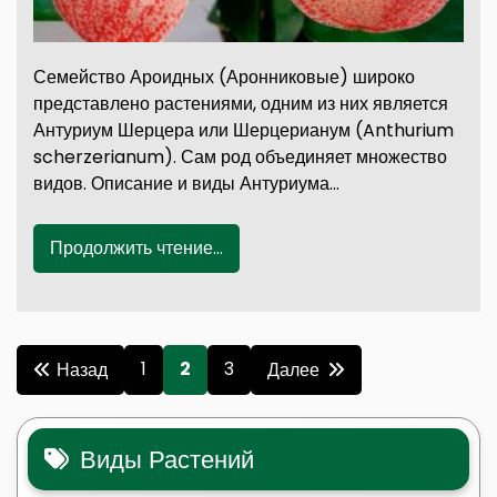
Семейство Ароидных (Аронниковые) широко
представлено растениями, одним из них является
Антуриум Шерцера или Шерцерианум (Anthurium
scherzerianum). Сам род объединяет множество
видов. Описание и виды Антуриума…
Продолжить чтение...
Пагинация
1
2
3
Назад
Далее
записей
Виды Растений