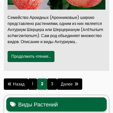
Семейство Ароидных (Аронниковые) широко
представлено растениями, одним из них является
Антуриум Шерцера или Шерцерианум (Anthurium
scherzerianum). Сам род объединяет множество
видов. Описание и виды Антуриума…
Продолжить чтение...
Пагинация
1
2
3
Назад
Далее
записей
Виды Растений