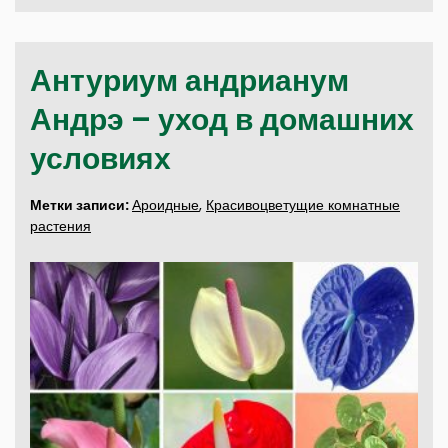
Антуриум андрианум
Андрэ – уход в домашних
условиях
Метки записи:
Ароидные
,
Красивоцветущие комнатные
растения