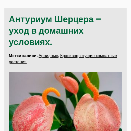
Антуриум Шерцера –
уход в домашних
условиях.
Метки записи:
Ароидные
,
Красивоцветущие комнатные
растения